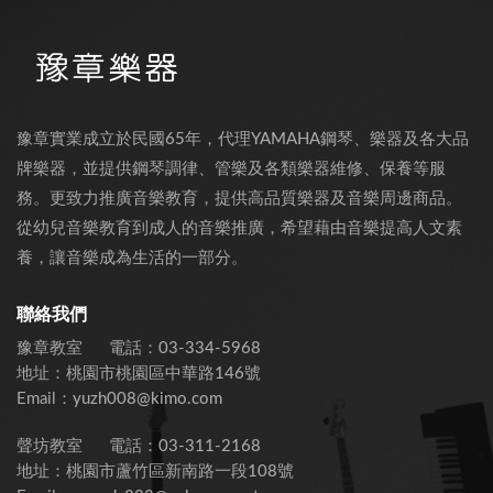
豫章實業成立於民國65年，代理YAMAHA鋼琴、樂器及各大品
牌樂器，並提供鋼琴調律、管樂及各類樂器維修、保養等服
務。更致力推廣音樂教育，提供高品質樂器及音樂周邊商品。
從幼兒音樂教育到成人的音樂推廣，希望藉由音樂提高人文素
養，讓音樂成為生活的一部分。
聯絡我們
豫章教室
電話：
03-334-5968
地址：
桃園市桃園區中華路146號
Email：
yuzh008@kimo.com
聲坊教室
電話：
03-311-2168
地址：
桃園市蘆竹區新南路一段108號