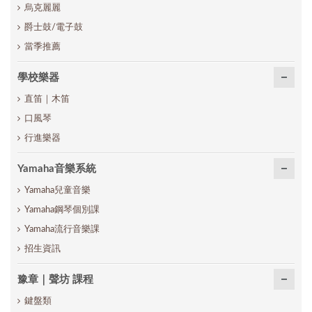
烏克麗麗
爵士鼓/電子鼓
當季推薦
學校樂器
直笛｜木笛
口風琴
行進樂器
Yamaha音樂系統
Yamaha兒童音樂
Yamaha鋼琴個別課
Yamaha流行音樂課
招生資訊
豫章｜聲坊 課程
鍵盤類