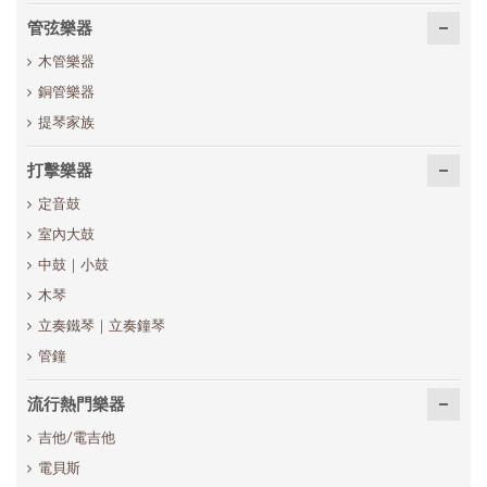
管弦樂器
木管樂器
銅管樂器
提琴家族
打擊樂器
定音鼓
室內大鼓
中鼓｜小鼓
木琴
立奏鐵琴｜立奏鐘琴
管鐘
流行熱門樂器
吉他/電吉他
電貝斯