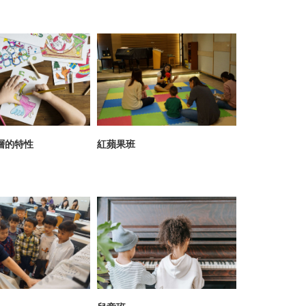
齡層的特性
紅蘋果班