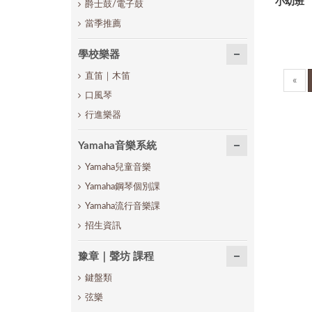
小幼班
爵士鼓/電子鼓
當季推薦
學校樂器
直笛｜木笛
«
口風琴
行進樂器
Yamaha音樂系統
Yamaha兒童音樂
Yamaha鋼琴個別課
Yamaha流行音樂課
招生資訊
豫章｜聲坊 課程
鍵盤類
弦樂