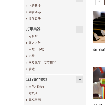
«
木管樂器
銅管樂器
提琴家族
打擊樂器
定音鼓
室內大鼓
Yama
中鼓｜小鼓
木琴
立奏鐵琴｜立奏鐘琴
管鐘
流行熱門樂器
吉他/電吉他
電貝斯
烏克麗麗