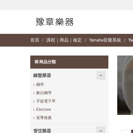
首頁
課程｜商品｜檢定
Yamaha音樂系統
Y
/
/
/
商品分類
鍵盤樂器
鋼琴
數位鋼琴
手提電子琴
Electone
當季推薦
管弦樂器