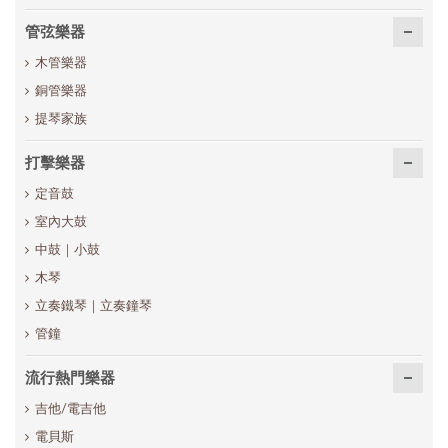
管弦樂器
木管樂器
銅管樂器
提琴家族
打擊樂器
定音鼓
室內大鼓
中鼓｜小鼓
木琴
立奏鐵琴｜立奏鐘琴
管鐘
流行熱門樂器
吉他/電吉他
電貝斯