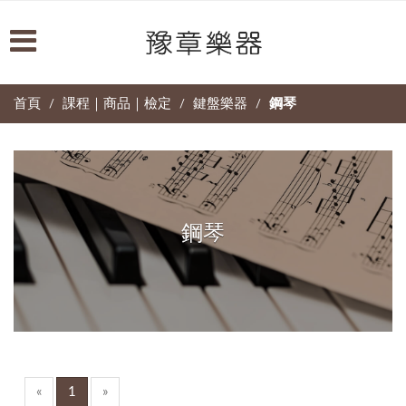
首頁
課程｜商品｜檢定
鍵盤樂器
鋼琴
/
/
/
鋼琴
«
1
»