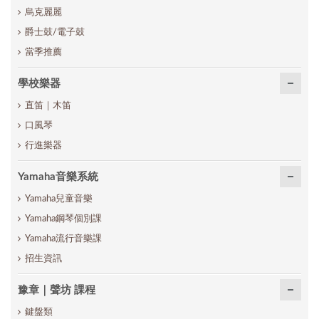
烏克麗麗
爵士鼓/電子鼓
當季推薦
學校樂器
直笛｜木笛
口風琴
行進樂器
Yamaha音樂系統
Yamaha兒童音樂
Yamaha鋼琴個別課
Yamaha流行音樂課
招生資訊
豫章｜聲坊 課程
鍵盤類