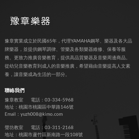
豫章實業成立於民國65年，代理YAMAHA鋼琴、樂器及各大品
牌樂器，並提供鋼琴調律、管樂及各類樂器維修、保養等服
務。更致力推廣音樂教育，提供高品質樂器及音樂周邊商品。
從幼兒音樂教育到成人的音樂推廣，希望藉由音樂提高人文素
養，讓音樂成為生活的一部分。
聯絡我們
豫章教室
電話：
03-334-5968
地址：
桃園市桃園區中華路146號
Email：
yuzh008@kimo.com
聲坊教室
電話：
03-311-2168
地址：
桃園市蘆竹區新南路一段108號