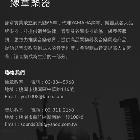
豫章實業成立於民國65年，代理YAMAHA鋼琴、樂器及各大品
牌樂器，並提供鋼琴調律、管樂及各類樂器維修、保養等服
務。更致力推廣音樂教育，提供高品質樂器及音樂周邊商品。
從幼兒音樂教育到成人的音樂推廣，希望藉由音樂提高人文素
養，讓音樂成為生活的一部分。
聯絡我們
豫章教室
電話：
03-334-5968
地址：
桃園市桃園區中華路146號
Email：
yuzh008@kimo.com
聲坊教室
電話：
03-311-2168
地址：
桃園市蘆竹區新南路一段108號
Email：
sounds338@yahoo.com.tw