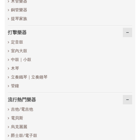
木管樂器
銅管樂器
提琴家族
打擊樂器
定音鼓
室內大鼓
中鼓｜小鼓
木琴
立奏鐵琴｜立奏鐘琴
管鐘
流行熱門樂器
吉他/電吉他
電貝斯
烏克麗麗
爵士鼓/電子鼓