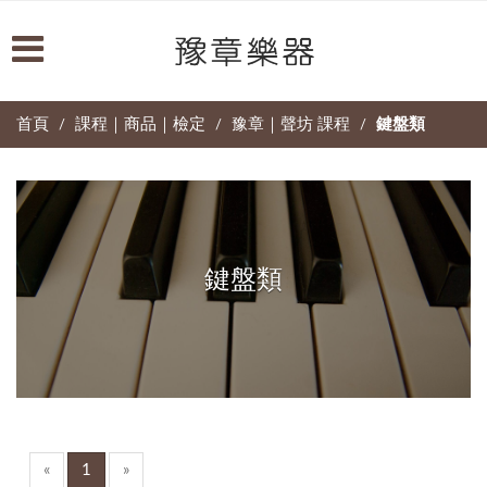
首頁
課程｜商品｜檢定
豫章｜聲坊 課程
鍵盤類
/
/
/
鍵盤類
«
1
»