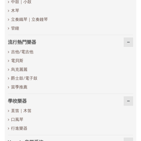
中鼓｜小鼓
木琴
立奏鐵琴｜立奏鐘琴
管鐘
流行熱門樂器
吉他/電吉他
電貝斯
烏克麗麗
爵士鼓/電子鼓
當季推薦
學校樂器
直笛｜木笛
口風琴
行進樂器