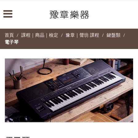
首頁
課程｜商品｜檢定
豫章｜聲坊 課程
鍵盤類
/
/
/
/
電子琴