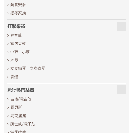
銅管樂器
提琴家族
打擊樂器
定音鼓
室內大鼓
中鼓｜小鼓
木琴
立奏鐵琴｜立奏鐘琴
管鐘
流行熱門樂器
吉他/電吉他
電貝斯
烏克麗麗
爵士鼓/電子鼓
當季推薦