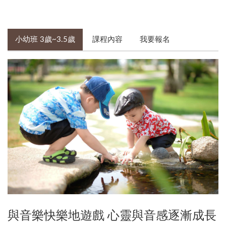
小幼班 3歲~3.5歲
課程內容
我要報名
與音樂快樂地遊戲 心靈與音感逐漸成長