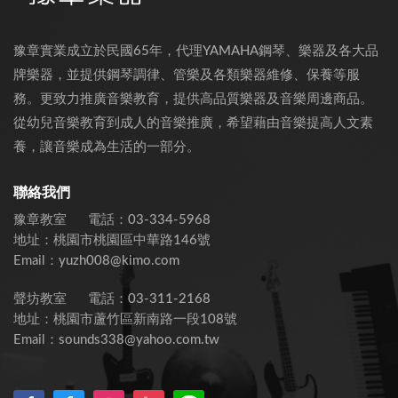
豫章實業成立於民國65年，代理YAMAHA鋼琴、樂器及各大品
牌樂器，並提供鋼琴調律、管樂及各類樂器維修、保養等服
務。更致力推廣音樂教育，提供高品質樂器及音樂周邊商品。
從幼兒音樂教育到成人的音樂推廣，希望藉由音樂提高人文素
養，讓音樂成為生活的一部分。
聯絡我們
豫章教室
電話：
03-334-5968
地址：
桃園市桃園區中華路146號
Email：
yuzh008@kimo.com
聲坊教室
電話：
03-311-2168
地址：
桃園市蘆竹區新南路一段108號
Email：
sounds338@yahoo.com.tw