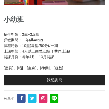
小幼班
招生對象：3歲~3.5歲
課程期間：一年(共40堂)
課程時數：10堂(每堂/50分)/一期
上課型態：4人以上團體班(親子共同上課)
開課月份：每年4月、10月開課
[鑑賞]、[唱]、[畫劇]、[律動]、[遊戲]
我想詢問
分享至