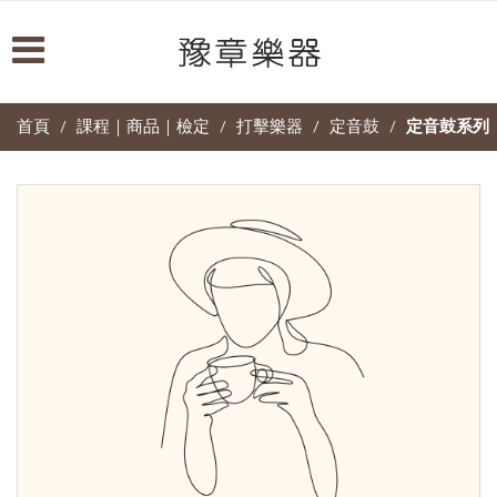
首頁
課程｜商品｜檢定
打擊樂器
定音鼓
定音鼓系列
/
/
/
/