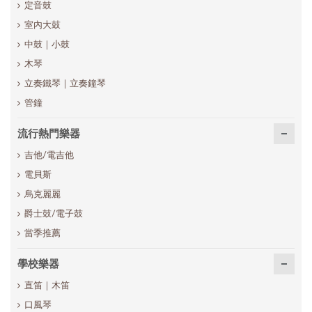
定音鼓
室內大鼓
中鼓｜小鼓
木琴
立奏鐵琴｜立奏鐘琴
管鐘
流行熱門樂器
吉他/電吉他
電貝斯
烏克麗麗
爵士鼓/電子鼓
當季推薦
學校樂器
直笛｜木笛
口風琴