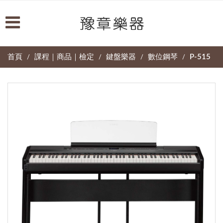
首頁
課程｜商品｜檢定
鍵盤樂器
數位鋼琴
P-515
/
/
/
/