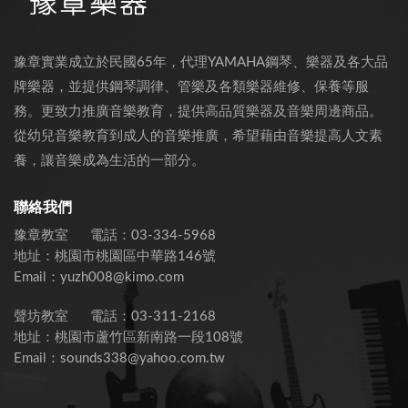
豫章實業成立於民國65年，代理YAMAHA鋼琴、樂器及各大品
牌樂器，並提供鋼琴調律、管樂及各類樂器維修、保養等服
務。更致力推廣音樂教育，提供高品質樂器及音樂周邊商品。
從幼兒音樂教育到成人的音樂推廣，希望藉由音樂提高人文素
養，讓音樂成為生活的一部分。
聯絡我們
豫章教室
電話：
03-334-5968
地址：
桃園市桃園區中華路146號
Email：
yuzh008@kimo.com
聲坊教室
電話：
03-311-2168
地址：
桃園市蘆竹區新南路一段108號
Email：
sounds338@yahoo.com.tw