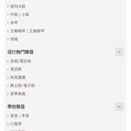
室內大鼓
中鼓｜小鼓
木琴
立奏鐵琴｜立奏鐘琴
管鐘
流行熱門樂器
吉他/電吉他
電貝斯
烏克麗麗
爵士鼓/電子鼓
當季推薦
學校樂器
直笛｜木笛
口風琴