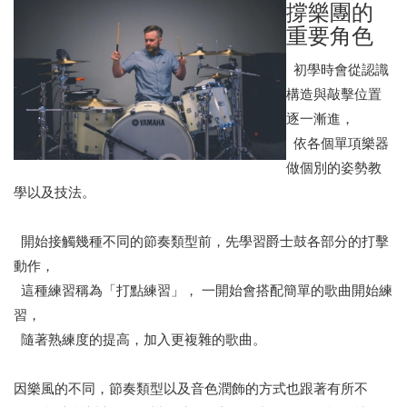
撐樂團的
重要角色
初學時會從認識
構造與敲擊位置
逐一漸進，
依各個單項樂器
做個別的姿勢教
學以及技法。
開始接觸幾種不同的節奏類型前，先學習爵士鼓各部分的打擊
動作，
這種練習稱為「打點練習」， 一開始會搭配簡單的歌曲開始練
習，
隨著熟練度的提高，加入更複雜的歌曲。
因樂風的不同，節奏類型以及音色潤飾的方式也跟著有所不