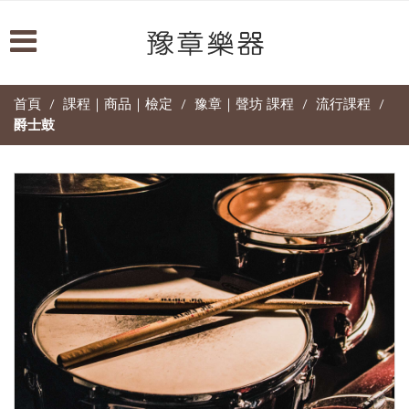
首頁
課程｜商品｜檢定
豫章｜聲坊 課程
流行課程
/
/
/
/
爵士鼓