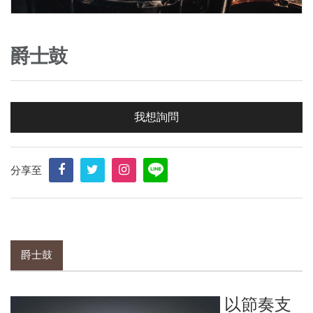
爵士鼓
我想詢問
分享至
爵士鼓
以節奏支